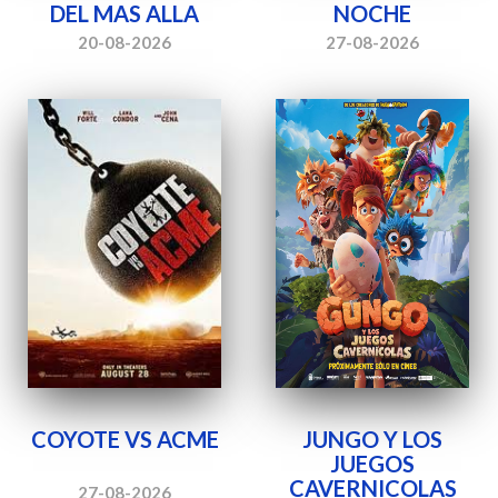
DEL MAS ALLA
NOCHE
20-08-2026
27-08-2026
COYOTE VS ACME
JUNGO Y LOS
JUEGOS
CAVERNICOLAS
27-08-2026