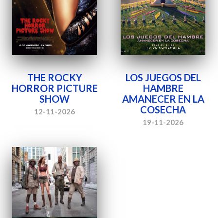
THE ROCKY
LOS JUEGOS DEL
HORROR PICTURE
HAMBRE
SHOW
AMANECER EN LA
COSECHA
12-11-2026
19-11-2026