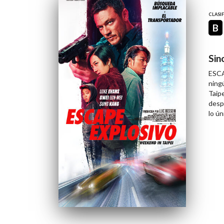
CLASI
B
Sin
ESCA
ning
Taipe
desp
lo ún