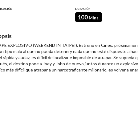
FICACIÓN
DURACIÓN
100
Mins.
opsis
PE EXPLOSIVO (WEEKEND IN TAIPEI). Estreno en Cines: próximamente.
ún tipo malo al que no pueda detenery nada que no esté dispuesto a hace
i rápida y audaz, es difícil de localizar e imposible de atrapar. Se supon
ués, el destino pone a Joey y John de nuevo juntos durante un explosivo 
ico más difícil que atrapar a un narcotraficante millonario, es volver a en